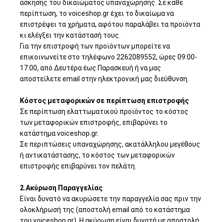
άσκησης του δικαιώματος υπαναχώρησης. Σε κάθε
περίπτωση, το voiceshop.gr έχει το δικαίωμα να
επιστρέψει τα χρήματα, αφότου παραλάβει τα προϊόντα
κι ελέγξει την κατάστασή τους.
Για την επιστροφή των προϊόντων μπορείτε να
επικοινωνείτε στο τηλέφωνο 2262089552, ώρες 09:00-
17:00, από Δευτέρα έως Παρασκευή ή να μας
αποστείλετε email στην ηλεκτρονική μας διεύθυνση.
Κόστος μεταφορικών σε περίπτωση επιστροφής
Σε περίπτωση ελαττωματικού προϊόντος το κόστος
των μεταφορικών επιστροφής, επιβαρύνει το
κατάστημα voiceshop.gr.
Σε περιπτώσεις υπαναχώρησης, ακατάλληλου μεγέθους
ή αντικατάστασης, το κόστος των μεταφορικών
επιστροφής επιβαρύνει τον πελάτη.
2.Ακύρωση Παραγγελίας
Είναι δυνατό να ακυρώσετε την παραγγελία σας πριν την
ολοκλήρωσή της (αποστολή email από το κατάστημα
του voiceshop.gr). Η ακύρωση είναι δυνατή με αποστολή