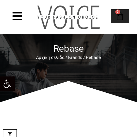
0
Rebase
Αρχική σελίδα
/
Brands
/ Rebase
Ανοίξτε τη γραμμή εργαλείων